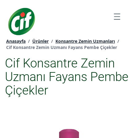
İçeriğe
atla
Menu
Anasayfa
/
Ürünler
/
Konsantre Zemin Uzmanları
/
Geçerli sayfa:
Cif Konsantre Zemin Uzmanı Fayans Pembe Çiçekler
Cif Konsantre Zemin
Uzmanı Fayans Pembe
Çiçekler