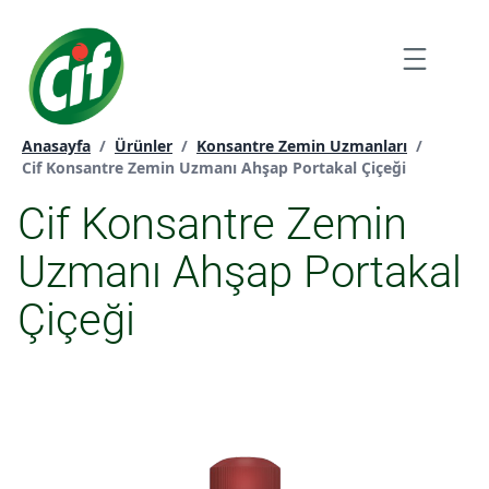
İçeriğe
atla
Menu
Anasayfa
/
Ürünler
/
Konsantre Zemin Uzmanları
/
Geçerli sayfa:
Cif Konsantre Zemin Uzmanı Ahşap Portakal Çiçeği
Cif Konsantre Zemin
Uzmanı Ahşap Portakal
Çiçeği