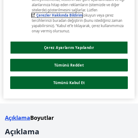
alanlarınıza hitap eden reklamların (sitemizde ve diğer
sitelerde) gösterilmesini sağlarlar. Lütfen
Çerezler Hakkında Bildirim
okuyun veya çerez
tercihlerinizi buradan değiştirin (bunu istediğiniz zaman
yapabilirsiniz). “Kabul et”e tıklayarak, çerez kullanımımıza
onay vermiş olursunuz.
Çerez Ayarlarını Yapılandır
Tümünü Reddet
Tümünü Kabul Et
Açıklama
Boyutlar
Açıklama