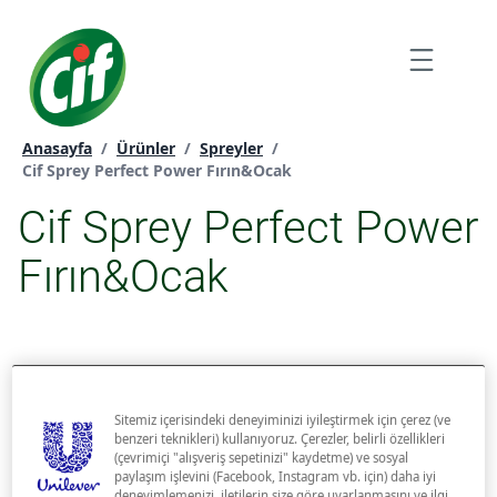
İçeriğe
atla
Menu
Anasayfa
/
Ürünler
/
Spreyler
/
Geçerli sayfa:
Cif Sprey Perfect Power Fırın&Ocak
Cif Sprey Perfect Power
Fırın&Ocak
Sitemiz içerisindeki deneyiminizi iyileştirmek için çerez (ve
benzeri teknikleri) kullanıyoruz. Çerezler, belirli özellikleri
(çevrimiçi "alışveriş sepetinizi" kaydetme) ve sosyal
paylaşım işlevini (Facebook, Instagram vb. için) daha iyi
deneyimlemenizi, iletilerin size göre uyarlanmasını ve ilgi